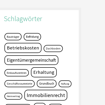
Schlagwörter
Befristung
Bauträger
Betriebskosten
Dachboden
Eigentümergemeinschaft
Erhaltung
Einkaufszentren
Grundbuch
Geschäftsraummiete
Haftung
Immobilienrecht
Heimvertrag