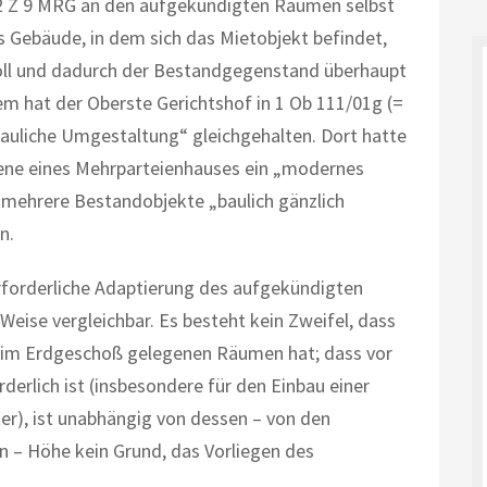
bs 2 Z 9 MRG an den aufgekündigten Räumen selbst
as Gebäude, in dem sich das Mietobjekt befindet,
oll und dadurch der Bestandgegenstand überhaupt
em hat der Oberste Gerichtshof in 1 Ob 111/01g (=
auliche Umgestaltung“ gleichgehalten. Dort hatte
ebene eines Mehrparteienhauses ein „modernes
 mehrere Bestandobjekte „baulich gänzlich
n.
erforderliche Adaptierung des aufgekündigten
Weise vergleichbar. Es besteht kein Zweifel, dass
n im Erdgeschoß gelegenen Räumen hat; dass vor
erlich ist (insbesondere für den Einbau einer
r), ist unabhängig von dessen – von den
n – Höhe kein Grund, das Vorliegen des