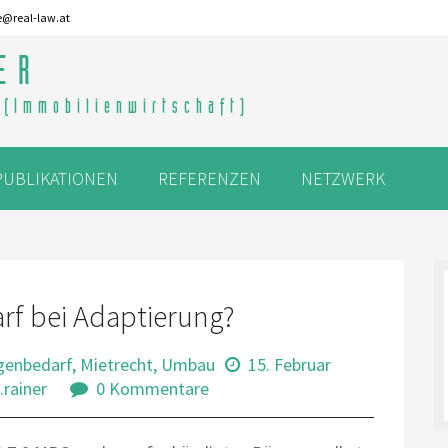
e@real-law.at
ER
 (Immobilienwirtschaft)
PUBLIKATIONEN
REFERENZEN
NETZWERK
rf bei Adaptierung?
genbedarf
,
Mietrecht
,
Umbau
15. Februar
.rainer
0 Kommentare