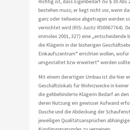
Richtig ist, dass Eigenbedarf iSv § 30 A
bestehen muss; er liegt nicht vor, wenn d
ganz oder teilweise abgetragen werden s
vernichtet wird (RIS-Justiz RS0067764). D
immolex 2001, 327) eine „entscheidende b
die Klägerin in der bisherigen Geschäfts
Einkaufszentrum“ errichten wollen, wofür
umgestaltet bzw erweitert“ werden sollte
Mit einem derartigen Umbau ist die hier 
Geschäftslokals für Wohnzwecke in keiner 
die gehbehinderte Klägerin Bedarf an de
deren Nutzung ein gewisser Aufwand erford
Dusche und die Abdeckung der Schaufenste
jeweiligen Qualitätsansprüchen abhängige
Kündigungsgrundes zu verneinen.