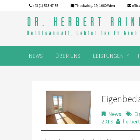
+43 (1) 513 47 65
Theobaldg. 19, 1060 Wien
offic
DR. HERBERT RAIN
Rechtsanwalt, Lektor der FH Wien
NEWS
ÜBER UNS
LEISTUNGEN
Eigenbeda
News
Ei
2013
herbert