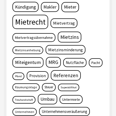
Kündigung
Makler
Mieter
Mietrecht
Mietvertrag
Mietzins
Mietvertragsübernahme
Mietzinsminderung
Mietzinsanhebung
MRG
Miteigentum
Nutzfläche
Pacht
Referenzen
Provision
Pfand
Steuer
Räumungsklage
Superädifikat
Umbau
Untermiete
Treuhandschaft
Unternehmensveräußerung
Unternehmen