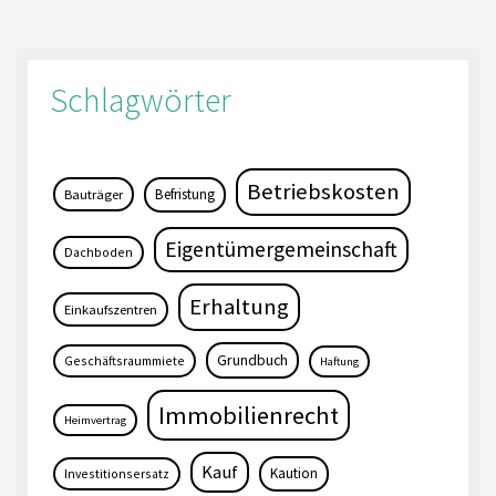
Schlagwörter
Betriebskosten
Befristung
Bauträger
Eigentümergemeinschaft
Dachboden
Erhaltung
Einkaufszentren
Grundbuch
Geschäftsraummiete
Haftung
Immobilienrecht
Heimvertrag
Kauf
Kaution
Investitionsersatz