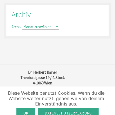
Archiv
Archiv
Dr. Herbert Rainer
Theobaldgasse 19 / 4. Stock
A-1060 Wien
Tel: +43 (1)513 47 65
Diese Website benutzt Cookies. Wenn du die
Fax: +43 (1)513 47 67
Website weiter nutzt, gehen wir von deinem
Mail: office@real-law.at
Einverständnis aus.
Impressum
AGB und Vollmacht
OK
DATENSCHUTZERKLÄRUNG