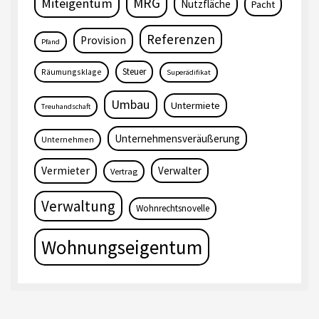
MRG
Miteigentum
Nutzfläche
Pacht
Referenzen
Provision
Pfand
Steuer
Räumungsklage
Superädifikat
Umbau
Untermiete
Treuhandschaft
Unternehmensveräußerung
Unternehmen
Vermieter
Verwalter
Vertrag
Verwaltung
Wohnrechtsnovelle
Wohnungseigentum