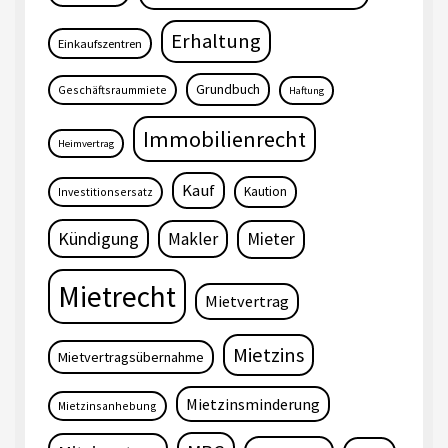
Erhaltung
Einkaufszentren
Grundbuch
Geschäftsraummiete
Haftung
Immobilienrecht
Heimvertrag
Kauf
Kaution
Investitionsersatz
Kündigung
Makler
Mieter
Mietrecht
Mietvertrag
Mietzins
Mietvertragsübernahme
Mietzinsminderung
Mietzinsanhebung