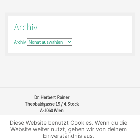
Archiv
Archiv
Dr. Herbert Rainer
Theobaldgasse 19 / 4. Stock
A-1060 Wien
Tel: +43 (1)513 47 65
Diese Website benutzt Cookies. Wenn du die
Fax: +43 (1)513 47 67
Website weiter nutzt, gehen wir von deinem
Mail: office@real-law.at
Einverständnis aus.
Impressum