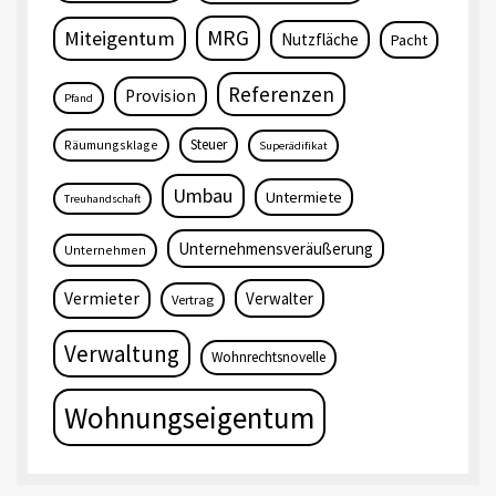
MRG
Miteigentum
Nutzfläche
Pacht
Referenzen
Provision
Pfand
Steuer
Räumungsklage
Superädifikat
Umbau
Untermiete
Treuhandschaft
Unternehmensveräußerung
Unternehmen
Vermieter
Verwalter
Vertrag
Verwaltung
Wohnrechtsnovelle
Wohnungseigentum