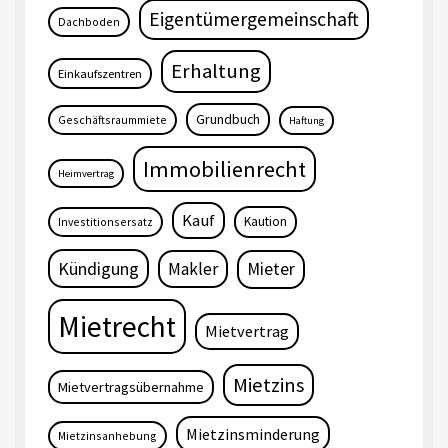
Eigentümergemeinschaft
Dachboden
Erhaltung
Einkaufszentren
Grundbuch
Geschäftsraummiete
Haftung
Immobilienrecht
Heimvertrag
Kauf
Kaution
Investitionsersatz
Kündigung
Makler
Mieter
Mietrecht
Mietvertrag
Mietzins
Mietvertragsübernahme
Mietzinsminderung
Mietzinsanhebung