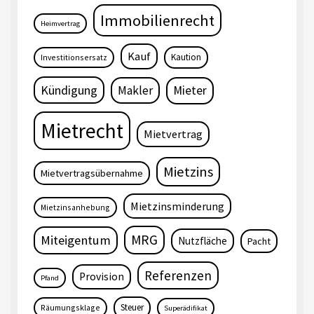
Immobilienrecht
Heimvertrag
Kauf
Kaution
Investitionsersatz
Kündigung
Makler
Mieter
Mietrecht
Mietvertrag
Mietzins
Mietvertragsübernahme
Mietzinsminderung
Mietzinsanhebung
MRG
Miteigentum
Nutzfläche
Pacht
Referenzen
Provision
Pfand
Steuer
Räumungsklage
Superädifikat