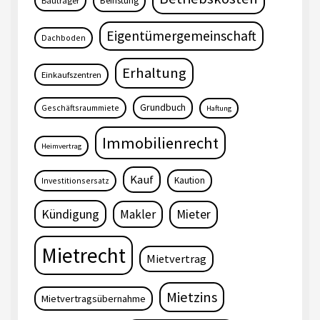
Befristung
Bauträger
Eigentümergemeinschaft
Dachboden
Erhaltung
Einkaufszentren
Grundbuch
Geschäftsraummiete
Haftung
Immobilienrecht
Heimvertrag
Kauf
Kaution
Investitionsersatz
Kündigung
Makler
Mieter
Mietrecht
Mietvertrag
Mietzins
Mietvertragsübernahme