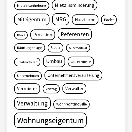
Mietzinsminderung
Mietzinsanhebung
MRG
Miteigentum
Nutzfläche
Pacht
Referenzen
Provision
Pfand
Steuer
Räumungsklage
Superädifikat
Umbau
Untermiete
Treuhandschaft
Unternehmensveräußerung
Unternehmen
Vermieter
Verwalter
Vertrag
Verwaltung
Wohnrechtsnovelle
Wohnungseigentum