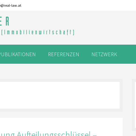
e@real-law.at
ER
 (Immobilienwirtschaft)
PUBLIKATIONEN
REFERENZEN
NETZWERK
ung Aufteilungsschlüssel –