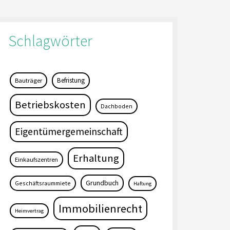
Schlagwörter
Befristung
Bauträger
Betriebskosten
Dachboden
Eigentümergemeinschaft
Erhaltung
Einkaufszentren
Grundbuch
Geschäftsraummiete
Haftung
Immobilienrecht
Heimvertrag