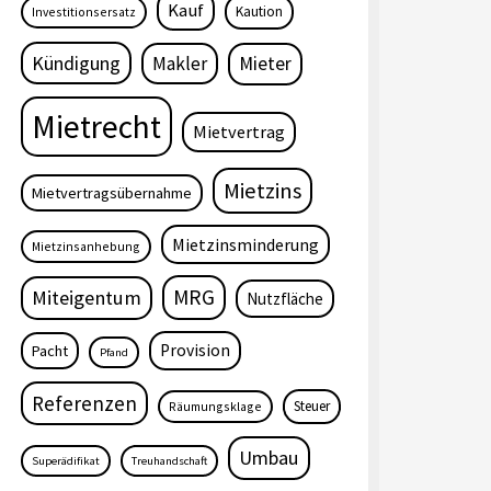
Kauf
Kaution
Investitionsersatz
Kündigung
Makler
Mieter
Mietrecht
Mietvertrag
Mietzins
Mietvertragsübernahme
Mietzinsminderung
Mietzinsanhebung
MRG
Miteigentum
Nutzfläche
Provision
Pacht
Pfand
Referenzen
Steuer
Räumungsklage
Umbau
Superädifikat
Treuhandschaft